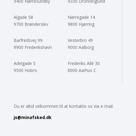
9400 Nørresundby
9330 Dronninglund
Algade 58
Nørregade 14
9700 Brønderslev
9800 Hjørring
Barfredsvej 99
Vesterbro 49
9900 Frederikshavn
9000 Aalborg
Adelgade 5
Frederiks Allé 30
9500 Hobro
8000 Aarhus C
Du er altid velkommen til at kontakte os via e-mail.
js
@minafsked.dk